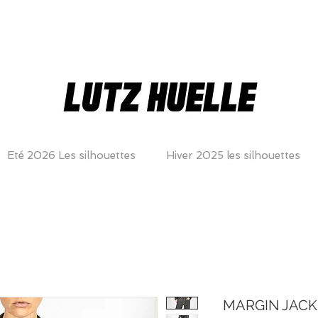
Eté 2026 Les silhouettes
Hiver 2025 les silhouettes
MARGIN JACK