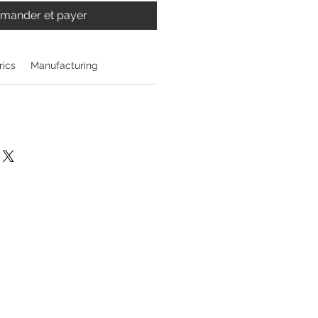
ander et payer
rics
Manufacturing