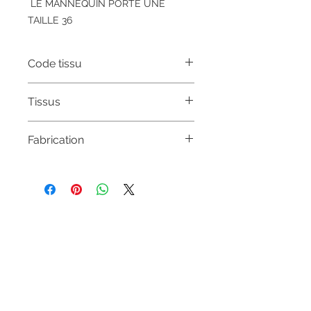
LE MANNEQUIN PORTE UNE
TAILLE 36
Code tissu
DUC4020
Tissus
55% POLYESTER
Fabrication
45% LAINE
& SEQUINS
FABRIQUE EN HONGRIE