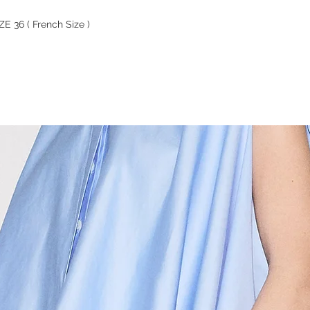
 36 ( French Size )