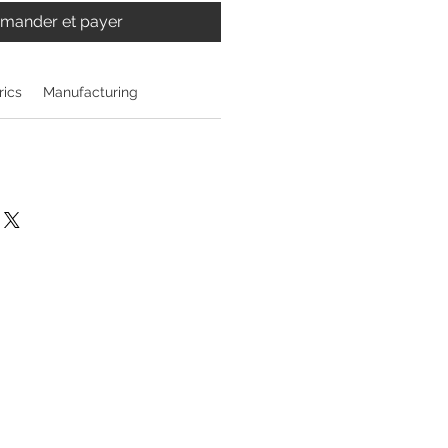
ander et payer
rics
Manufacturing