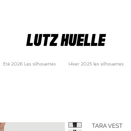
Eté 2026 Les silhouettes
Hiver 2025 les silhouettes
TARA VEST