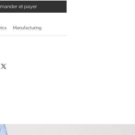
ander et payer
rics
Manufacturing