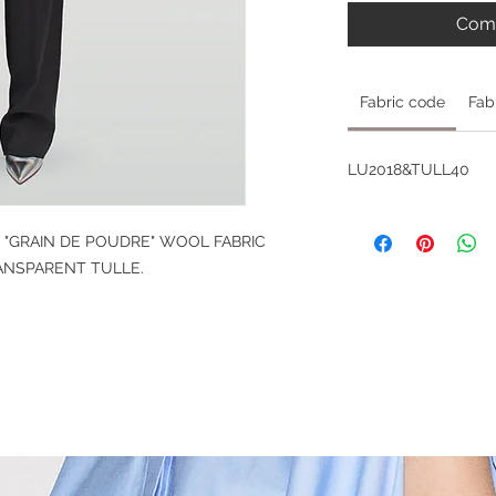
Comm
Fabric code
Fab
LU2018&TULL40
N "GRAIN DE POUDRE" WOOL FABRIC
ANSPARENT TULLE.